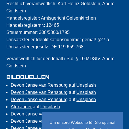
Rechtlich verantwortlich: Karl-Heinz Goldstein, Andre
Goldstein
Handelsregister: Amtsgericht Gelsenkirchen
Handelsregisternr.: 12465
Steuernummer: 308/5800/1795
Umsatzsteuer-Identifikationsnummer gemäß §27 a
Umsatzsteuergesetz: DE 119 659 768
Verantwortlich für den Inhalt i.S.d. § 10 MDStV: Andre
Goldstein
BILDQUELLEN
Devon Janse van Rensburg
auf
Unsplash
Devon Janse van Rensburg
auf
Unsplash
Devon Janse van Rensburg
auf
Unsplash
Alexander
auf
Unsplash
Devon Janse van Rensburg
auf
Unsplash
Devon Janse van Rensburg
auf
Unsplash
Um unsere Webseite für Sie optimal
Devon Janse van Rensburg
auf
Unsplash