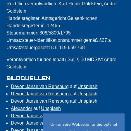
Rechtlich verantwortlich: Karl-Heinz Goldstein, Andre
Goldstein
Handelsregister: Amtsgericht Gelsenkirchen
Handelsregisternr.: 12465
Steuernummer: 308/5800/1795
Umsatzsteuer-Identifikationsnummer gemäß §27 a
Umsatzsteuergesetz: DE 119 659 768
Verantwortlich für den Inhalt i.S.d. § 10 MDStV: Andre
Goldstein
BILDQUELLEN
Devon Janse van Rensburg
auf
Unsplash
Devon Janse van Rensburg
auf
Unsplash
Devon Janse van Rensburg
auf
Unsplash
Alexander
auf
Unsplash
Devon Janse van Rensburg
auf
Unsplash
Devon Janse van Rensburg
auf
Unsplash
Um unsere Webseite für Sie optimal
Devon Janse van Rensburg
auf
Unsplash